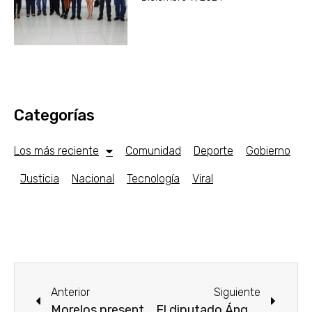
Categorías
Los más reciente
Comunidad
Deporte
Gobierno
Justicia
Nacional
Tecnología
Viral
Anterior
Siguiente
Morelos presente en el Tianguis Turístico de México Acapulco 2022
El diputado Ángel Adame estrecha comunicación en Tianguis Turístico 2022