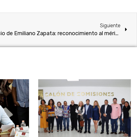
Siguiente
Conmemoración del natalicio de Emiliano Zapata: reconocimiento al mérito ciudadano en Anenecuilco