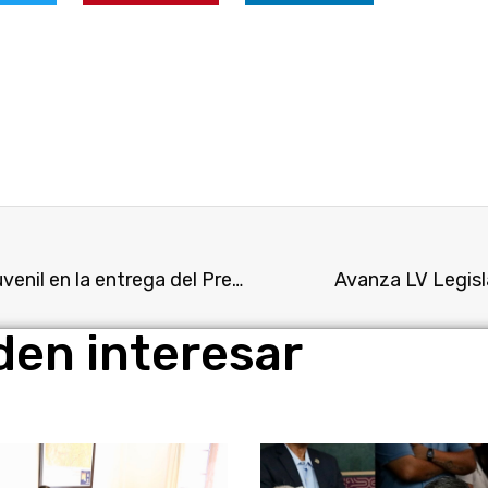
Legisladora Érika Hernández resalta el talento juvenil en la entrega del Premio Estatal de la Juventud 2024
Avanza LV Legisl
den interesar