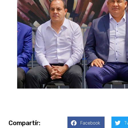
Compartír:
Facebook
T