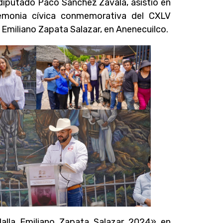
 diputado Paco Sánchez Zavala, asistió en
remonia cívica conmemorativa del CXLV
al Emiliano Zapata Salazar, en Anenecuilco.
dalla Emiliano Zapata Salazar 2024» en