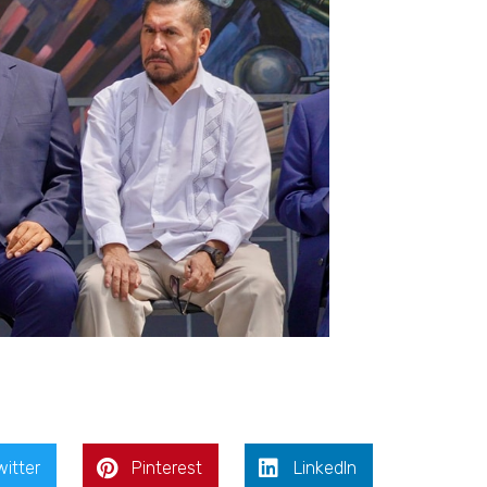
witter
Pinterest
LinkedIn