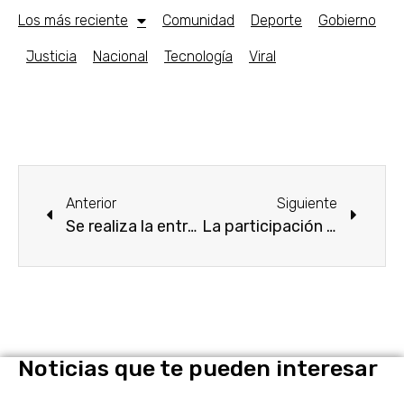
Los más reciente
Comunidad
Deporte
Gobierno
Justicia
Nacional
Tecnología
Viral
Anterior
Siguiente
Se realiza la entrega de las listas nominales electorales de 5 consejos distritales de la entidad.
La participación ciudadana debe ser un cauce natural, para que las inquietudes y propuestas de la población se conviertan en leyes.
Noticias que te pueden interesar