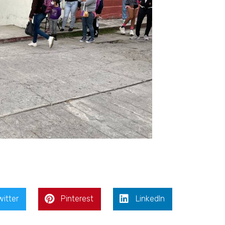
witter
Pinterest
LinkedIn