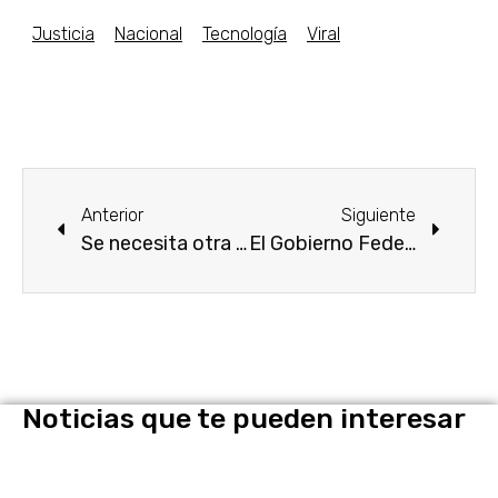
Justicia
Nacional
Tecnología
Viral
Anterior
Siguiente
Se necesita otra convocatoria para el Instituto de la Mujer.
El Gobierno Federal entregará dinero para concluir tres obras de infraestructura educativa.
Noticias que te pueden interesar