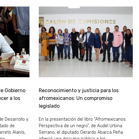
de Gobierno
Reconocimiento y justicia para los
cer a los
afromexicanos: Un compromiso
legislado
de Desarrollo y
En la presentación del libro “Afromexicanos.
stado de
Perspectiva de un negro”, de Audel Urbina
rreto Alanís,
Serrano, el diputado Gerardo Abarca Peña
ajo
ofreció una disculpa pública a los