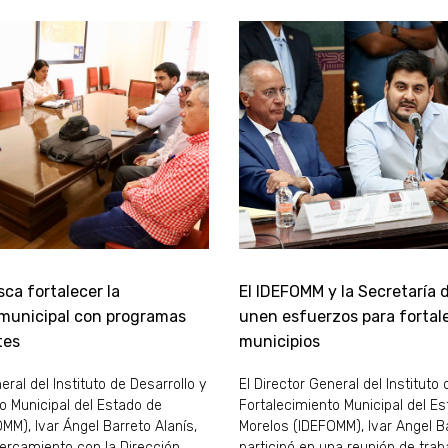
ca fortalecer la
El IDEFOMM y la Secretaría 
 municipal con programas
unen esfuerzos para fortale
tes
municipios
eral del Instituto de Desarrollo y
El Director General del Instituto 
o Municipal del Estado de
Fortalecimiento Municipal del E
MM), Ivar Ángel Barreto Alanís,
Morelos (IDEFOMM), Ivar Angel Ba
ercamiento con la Dirección
participó en una reunión de trab