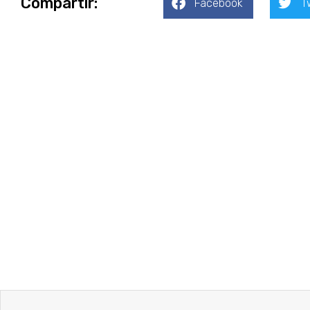
Compartír:
Facebook
T