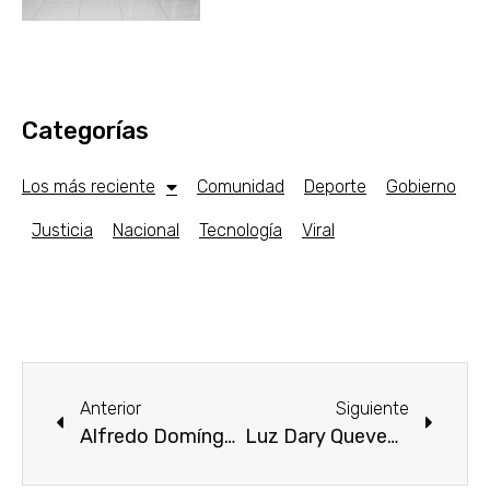
Categorías
Los más reciente
Comunidad
Deporte
Gobierno
Justicia
Nacional
Tecnología
Viral
Anterior
Siguiente
Alfredo Domínguez Mandujano entrega fertilizante orgánico a productores de Emiliano Zapata y Tlaltizapán
Luz Dary Quevedo Maldonado instala Comisión del Deporte en Morelos y se compromete a apoyar a los atletas