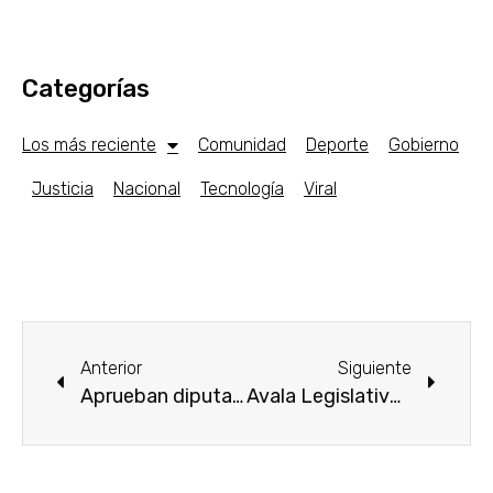
Categorías
Los más reciente
Comunidad
Deporte
Gobierno
Justicia
Nacional
Tecnología
Viral
Anterior
Siguiente
Aprueban diputados las Leyes de Ingresos de 35 municipios del estado
Avala Legislativo Paquete Económico del Gobierno del Estado para el ejercicio fiscal 2024