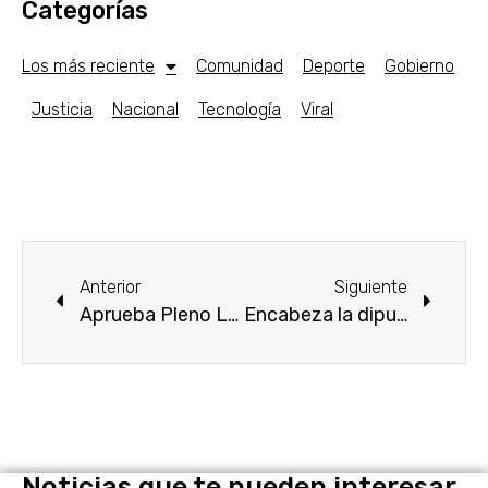
Categorías
Los más reciente
Comunidad
Deporte
Gobierno
Justicia
Nacional
Tecnología
Viral
Anterior
Siguiente
Aprueba Pleno Legislativo exhorto para que se otorgue compensación por “Riesgo volcánico” a docentes
Encabeza la diputada Veronica Anrubio el Foro “Salvemos nuestro mundo: Agenda 2030”
Noticias que te pueden interesar