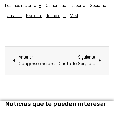
Los más reciente
Comunidad
Deporte
Gobierno
Justicia
Nacional
Tecnología
Viral
Anterior
Siguiente
Congreso recibe Segundo Informe del Tribunal de Justicia Penal para Adolescentes en Morelos
Diputado Sergio Livera presenta exhorto en la primera sesión ordinaria para atender compromisos con Tepoztlán
Noticias que te pueden interesar