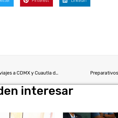
witter
Pinterest
LinkedIn
Operativo para retirar vehículos que cobran por viajes a CDMX y Cuautla de maneja ilegal.
Preparativos 
den interesar