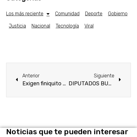
Los más reciente
Comunidad
Deporte
Gobierno
Justicia
Nacional
Tecnología
Viral
Anterior
Siguiente
Exigen finiquito conforme a la ley trabajadores despedidos de ayuntamiento en Emiliano Zapata.
DIPUTADOS BUSCAN TRABAJAR PARA LA CIUDADANIA.
Noticias que te pueden interesar